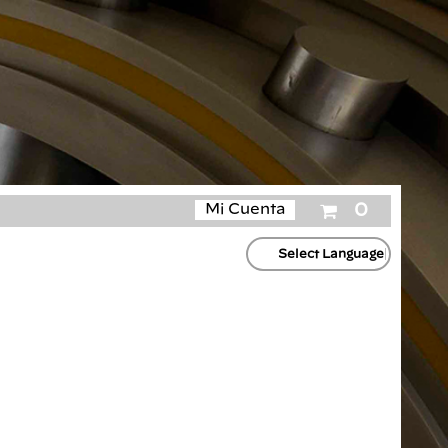
Tu
Mi Cuenta
0
carrito
de
Select Language
compras
está
vacío